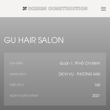
Skip
to
content
GU HAIR SALON
Quận 1, TP.Hồ Chí Minh
ĐỊA ĐIỂM
DỊCH VỤ - THƯƠNG MẠI
HẠNG MỤC
160
DIỆN TÍCH
2021
NGÀY HOÀN THÀNH