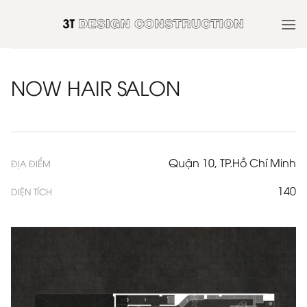
Skip
to
content
NOW HAIR SALON
Quận 10, TP.Hồ Chí Minh
ĐỊA ĐIỂM
140
DIỆN TÍCH