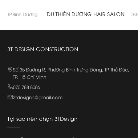
DU THIÊN DƯƠNG HAIR SALON
.Bình Dương
TP.Hồ Ch
3T DESIGN CONSTRUCTION
Số 35 Đường R, Phường Bình Trưng Đông, TP Thủ Đức,
TP. Hồ Chí Minh
070 788 8086
3tdesignn@gmail.com
Tại sao nên chọn 3TDesign