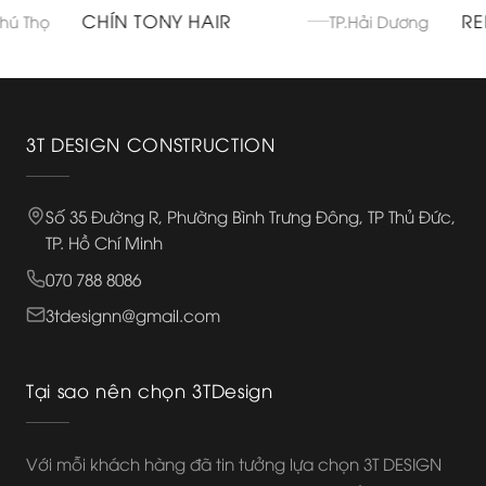
CHÍN TONY HAIR
REN H
Thọ
TP.Hải Dương
3T DESIGN CONSTRUCTION
Số 35 Đường R, Phường Bình Trưng Đông, TP Thủ Đức,
TP. Hồ Chí Minh
070 788 8086
3tdesignn@gmail.com
Tại sao nên chọn 3TDesign
Với mỗi khách hàng đã tin tưởng lựa chọn 3T DESIGN