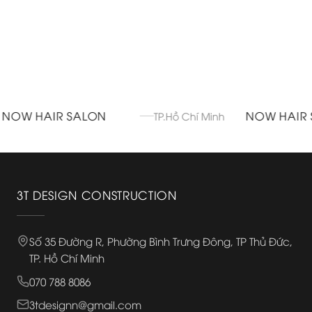
 HAIR SALON
NOW HAIR STU
TP.Hồ Chí Minh
3T DESIGN CONSTRUCTION
Số 35 Đường R, Phường Bình Trưng Đông, TP Thủ Đức,
TP. Hồ Chí Minh
070 788 8086
3tdesignn@gmail.com