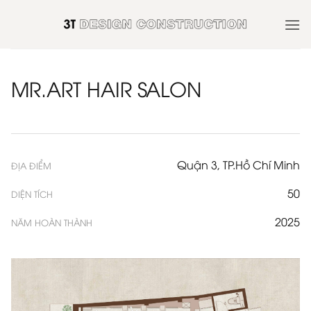
Skip
to
content
MR.ART HAIR SALON
Quận 3, TP.Hồ Chí Minh
ĐỊA ĐIỂM
50
DIỆN TÍCH
2025
NĂM HOÀN THÀNH