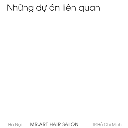
Những dự án liên quan
MR.ART HAIR SALON
RE
Hà Nội
TP.Hồ Chí Minh