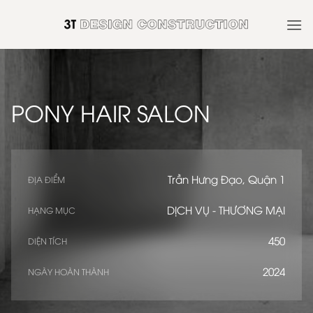
Skip
to
content
PONY HAIR SALON
Trần Hưng Đạo, Quận 1
ĐỊA ĐIỂM
DỊCH VỤ - THƯƠNG MẠI
HẠNG MỤC
450
DIỆN TÍCH
2024
NGÀY HOÀN THÀNH