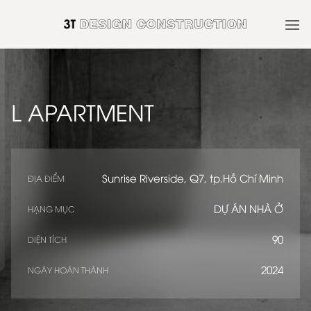
Skip
to
content
L APARTMENT
Sunrise Riverside, Q7, tp.Hồ Chí Minh
ĐỊA ĐIỂM
DỰ ÁN NHÀ Ở
HẠNG MỤC
90
DIỆN TÍCH
2024
NGÀY HOÀN THÀNH